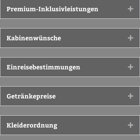
Premium-Inklusivleistungen
Ex
Kabinenwünsche
Ex
Einreisebestimmungen
Ex
Getränkepreise
Ex
Kleiderordnung
Ex