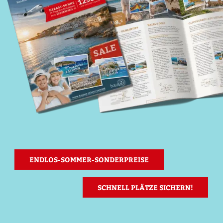
ENDLOS-SOMMER-SONDERPREISE
KREUZFAHRTEN-SONDERPREISE
SCHNELL PLÄTZE SICHERN!
SCHNELL PLÄTZE SICHERN!