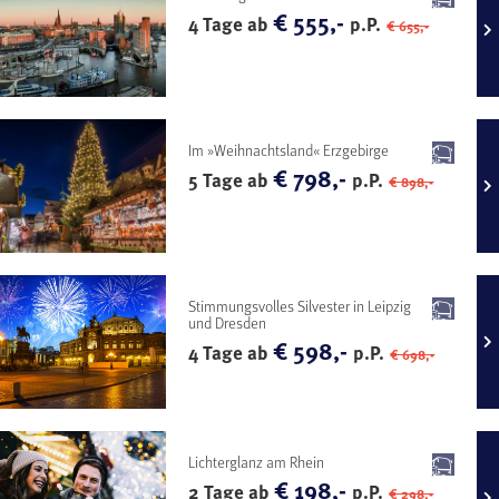
€ 555,-
4 Tage ab
p.P.
€ 655,-
Im »Weihnachtsland« Erzgebirge
€ 798,-
5 Tage ab
p.P.
€ 898,-
Stimmungsvolles Silvester in Leipzig
und Dresden
€ 598,-
4 Tage ab
p.P.
€ 698,-
Lichterglanz am Rhein
€ 198,-
2 Tage ab
p.P.
€ 298,-