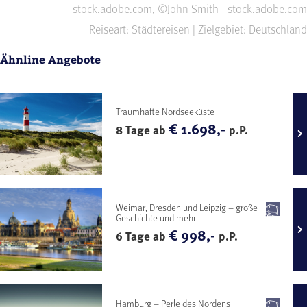
stock.adobe.com, ©John Smith - stock.adobe.com
Reiseart: Städtereisen | Zielgebiet: Deutschland
Ähnline Angebote
Traumhafte Nordseeküste
€ 1.698,-
8 Tage ab
p.P.
Weimar, Dresden und Leipzig – große
Geschichte und mehr
€ 998,-
6 Tage ab
p.P.
Hamburg – Perle des Nordens