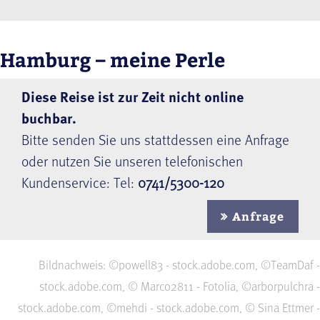
Hamburg – meine Perle
Diese Reise ist zur Zeit nicht online
buchbar.
Bitte senden Sie uns stattdessen eine Anfrage
oder nutzen Sie unseren telefonischen
Kundenservice: Tel:
0741/5300-120
Anfrage
Bildnachweis: ©powell83 - stock.adobe.com, ©TeamDaf -
stock.adobe.com, © Marco2811 - Fotolia, ©arborpulchra -
stock.adobe.com, ©mehdi - stock.adobe.com, © Sina Ettmer -