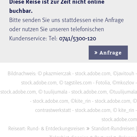
Diese Reise ist zur Zeit nicht online
buchbar.
Bitte senden Sie uns stattdessen eine Anfrage
oder nutzen Sie unseren telefonischen
Kundenservice: Tel:
0741/5300-120
Anfrage
Bildnachweis: © pkazmierczak - stock.adobe.com, ©javitouh -
stock.adobe.com, © tagstiles.com - Fotolia, ©mkozlov -
stock.adobe.com, © tuulijumala - stock.adobe.com, ©tuulijumala
- stock.adobe.com, ©kite_rin - stock.adobe.com, ©
contrastwerkstatt - stock.adobe.com, © kite_rin -
stock.adobe.com
Reiseart: Rund- & Entdeckungsreisen
Standort-Rundreisen |