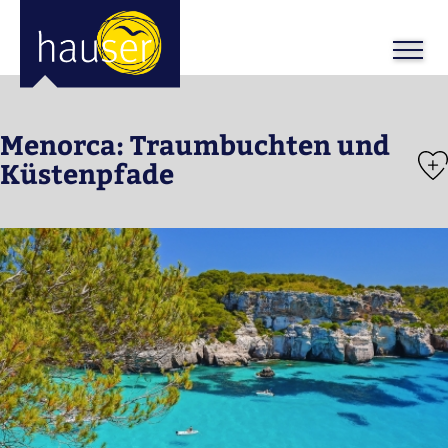
ose
m_in
m_out
Menorca: Traumbuchten und
Küstenpfade