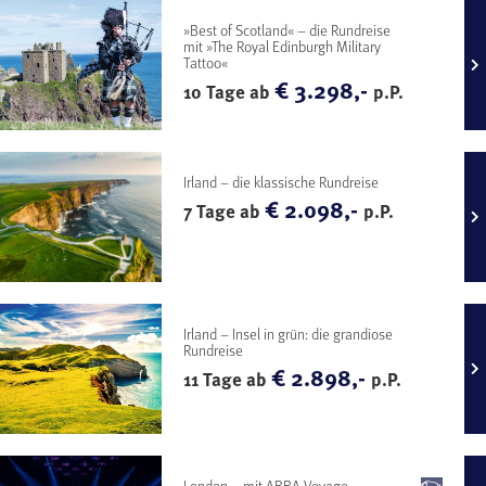
»Best of Scotland« – die Rundreise
mit »The Royal Edinburgh Military
Tattoo«
€ 3.298,-
10 Tage ab
p.P.
Irland – die klassische Rundreise
€ 2.098,-
7 Tage ab
p.P.
Irland – Insel in grün: die grandiose
Rundreise
€ 2.898,-
11 Tage ab
p.P.
London – mit ABBA Voyage