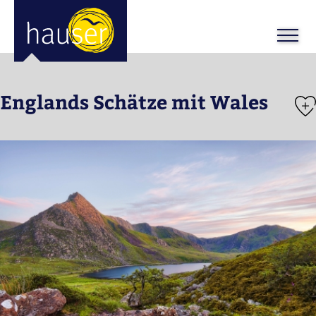
ose
m_in
m_out
Englands Schätze mit Wales