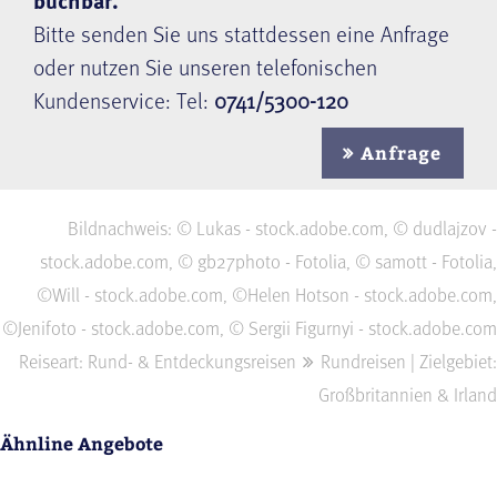
Bitte senden Sie uns stattdessen eine Anfrage
oder nutzen Sie unseren telefonischen
Kundenservice: Tel:
0741/5300-120
Anfrage
Bildnachweis: © Lukas - stock.adobe.com, © dudlajzov -
stock.adobe.com, © gb27photo - Fotolia, © samott - Fotolia,
©Will - stock.adobe.com, ©Helen Hotson - stock.adobe.com,
©Jenifoto - stock.adobe.com, © Sergii Figurnyi - stock.adobe.com
Reiseart: Rund- & Entdeckungsreisen
Rundreisen | Zielgebiet:
Großbritannien & Irland
Ähnline Angebote