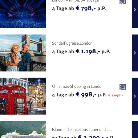
€ 798,-
4 Tage ab
p.P.
Sonderflugreise:London
€ 1.198,-
4 Tage ab
p.P.
Christmas-Shopping in London
€ 998,-
4 Tage ab
p.P.
€ 1.098,-
Island – die Insel aus Feuer und Eis
€ 2.299,-
13 Tage ab
p.P.