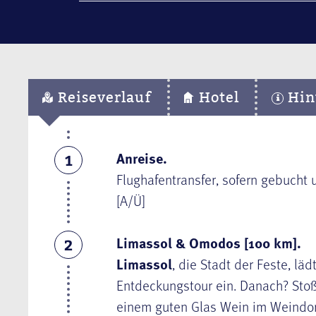
Reiseverlauf
Hotel
Hin
Anreise.
1
Flughafentransfer, sofern gebucht
[A/Ü]
Limassol & Omodos [100 km].
2
Limassol
, die Stadt der Feste, l
Entdeckungstour ein. Danach? Stoße
einem guten Glas Wein im Weindo