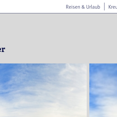
Reisen & Urlaub
Kre
er