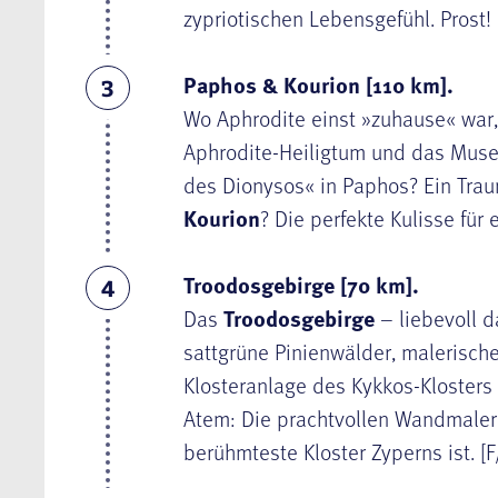
zypriotischen Lebensgefühl. Prost! 
Paphos & Kourion [110 km].
3
Wo Aphrodite einst »zuhause« war,
Aphrodite-Heiligtum und das Muse
des Dionysos« in Paphos? Ein Trau
Kourion
? Die perfekte Kulisse für 
Troodosgebirge [70 km].
4
Das
Troodosgebirge
– liebevoll d
sattgrüne Pinienwälder, malerische
Klosteranlage des Kykkos-Klosters
Atem: Die prachtvollen Wandmalere
berühmteste Kloster Zyperns ist. [