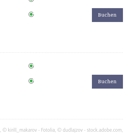
Buchen
Buchen
 © kirill_makarov - Fotolia, © dudlajzov - stock.adobe.com,