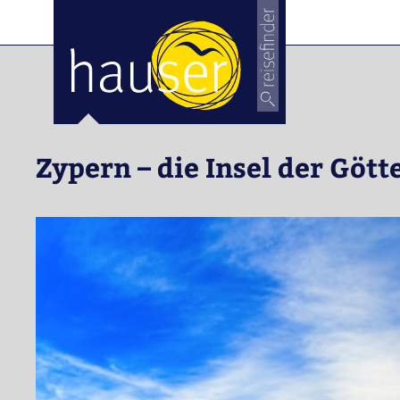
ose
m_in
m_out
Zypern – die Insel der Gött