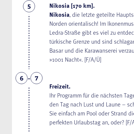
Nikosia [170 km].
5
Nikosia
, die letzte geteilte Haupt
Norden orientalisch! Im Ikonenmus
Ledra-Straße gibt es viel zu entde
türkische Grenze und sind schlagar
Basar und die Karawanserei verza
»1001 Nacht«. [F/A/Ü]
6
7
Freizeit.
Ihr Programm für die nächsten Tag
den Tag nach Lust und Laune – sch
Sie einfach am Pool oder Strand d
perfekten Urlaubstag an, oder? [F/