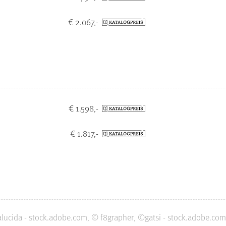
€ 2.067,-
€ 1.598,-
€ 1.817,-
lucida - stock.adobe.com, © f8grapher, ©gatsi - stock.adobe.com,