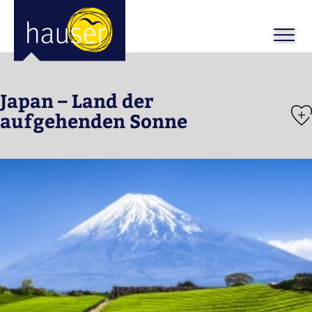
ose
m_in
m_out
Japan – Land der
aufgehenden Sonne