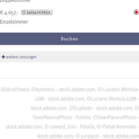
€ 4.657,-
Einzelzimmer
Buchen
weitere Leistungen
Bildnachweis: ©eyetronic - stock.adobe.com, © Luciano Mortula-
LGM - stock.adobe.com, ©Luciano Mortula-LGM -
stock.adobe.com, ©f11photo - stock.adobe.com, ©
SeanPavonePhoto - Fotolia, ©SeanPavonePhoto -
stock.adobe.com, © coward_lion - Fotolia, © Patryk Kosmider -
stock.adobe.com, © juripozzi - stock.adobe.com