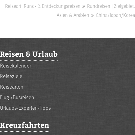
Reiseart: Rund- & Entdeckungsreisen
Rundreisen | Zielgebiet:
Asien & Arabien
China/Japan/Korea
Reisen & Urlaub
Reisekalender
Reiseziele
Reisearten
Flug-/Busreisen
Urlaubs-Experten-Tipps
Kreuzfahrten