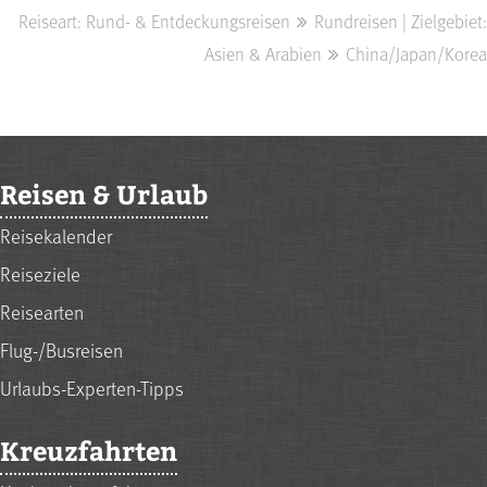
Reiseart: Rund- & Entdeckungsreisen
Rundreisen | Zielgebiet:
Asien & Arabien
China/Japan/Korea
Reisen & Urlaub
Reisekalender
Reiseziele
Reisearten
Flug-/Busreisen
Urlaubs-Experten-Tipps
Kreuzfahrten