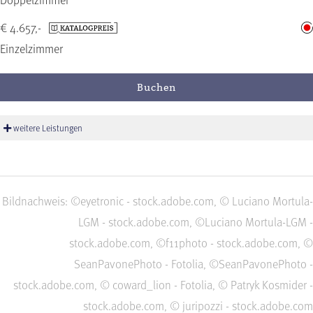
€ 4.657,-
Einzelzimmer
Buchen
weitere Leistungen
Bildnachweis: ©eyetronic - stock.adobe.com, © Luciano Mortula-
LGM - stock.adobe.com, ©Luciano Mortula-LGM -
stock.adobe.com, ©f11photo - stock.adobe.com, ©
SeanPavonePhoto - Fotolia, ©SeanPavonePhoto -
stock.adobe.com, © coward_lion - Fotolia, © Patryk Kosmider -
stock.adobe.com, © juripozzi - stock.adobe.com