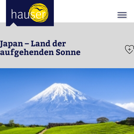
ose
m_in
m_out
Japan – Land der
aufgehenden Sonne