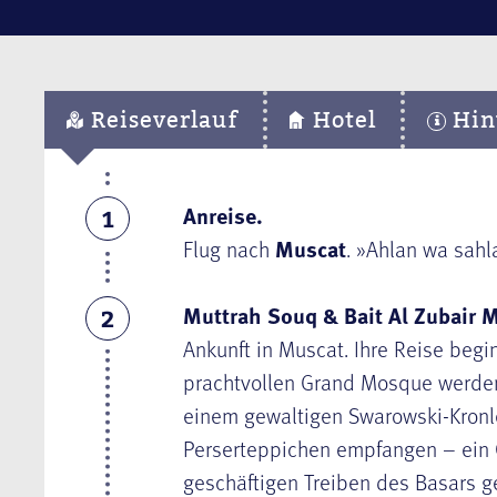
Reiseverlauf
Hotel
Hin
Anreise.
1
Flug nach
Muscat
.
»Ahlan wa sahl
Muttrah Souq & Bait Al Zubair
2
Ankunft in Muscat.
Ihre Reise begin
prachtvollen Grand Mosque werden
einem gewaltigen Swarowski-Kronl
Perserteppichen empfangen – ein 
geschäftigen Treiben des Basars g