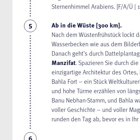
Sternenhimmel Arabiens. [F/A/Ü | 1
Ab in die Wüste [300 km].
5
Nach dem Wüstenfrühstück lockt da
Wasserbecken wie aus dem Bilderb
Danach geht’s durch Dattelplantag
Manzifat
. Spazieren Sie durch di
einzigartige Architektur des Ortes
Bahla Fort – ein Stück Weltkultur
und hohe Türme erzählen von längst
Banu Nebhan-Stamm, und Bahla war 
voller Geschichte – und voller Magi
runden den Tag ab, bevor es in Ihr 
6