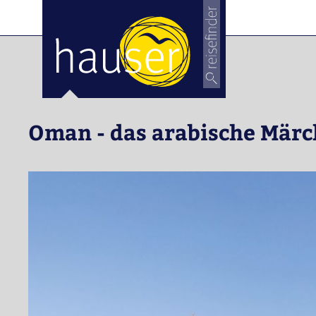
ose
m_in
m_out
Oman - das arabische Mär