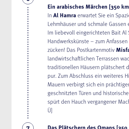
Ein arabisches Märchen [350 km
In
Al Hamra
erwartet Sie ein Spaz
Lehmhäuser und schmale Gassen e
Im liebevoll eingerichteten Bait A
Handwerkskünste – zum Anfassen 
zücken! Das Postkartenmotiv
Misfa
landwirtschaftlichen Terrassen wa
traditionellen Häusern plätschert
pur. Zum Abschluss ein weiteres Hi
Mauern verbirgt sich ein prächtige
geschnitzten Türen und historische
spürt den Hauch vergangener Mach
Ü]
Das Plätschern des Omans [350
7