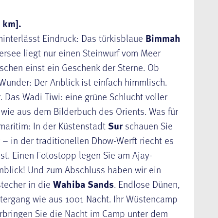
 km].
hinterlässt Eindruck: Das türkisblaue
Bimmah
tersee liegt nur einen Steinwurf vom Meer
ischen einst ein Geschenk der Sterne. Ob
Wunder: Der Anblick ist einfach himmlisch.
 Das Wadi Tiwi: eine grüne Schlucht voller
– wie aus dem Bilderbuch des Orients. Was für
 maritim: In der Küstenstadt
Sur
schauen Sie
– in der traditionellen Dhow-Werft riecht es
t. Einen Fotostopp legen Sie am Ajay-
tenblick! Und zum Abschluss haben wir ein
stecher in die
Wahiba Sands
. Endlose Dünen,
tergang wie aus 1001 Nacht. Ihr Wüstencamp
erbringen Sie die Nacht im Camp unter dem