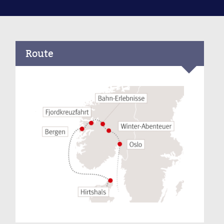
Route