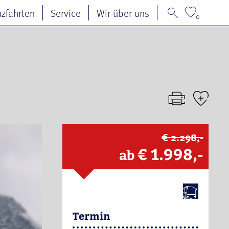
uzfahrten
Service
Wir über uns
0
€ 2.298,-
€ 1.998,-
ab
Termin