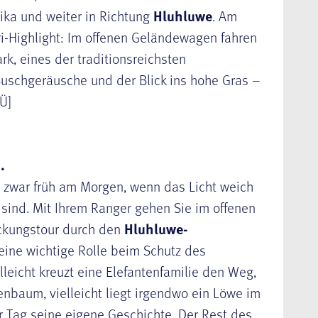
ika und weiter in Richtung
Hluhluwe
. Am
ri-Highlight: Im offenen Geländewagen fahren
k, eines der traditionsreichsten
 Buschgeräusche und der Blick ins hohe Gras –
/Ü]
.
d zwar früh am Morgen, wenn das Licht weich
v sind. Mit Ihrem Ranger gehen Sie im offenen
ckungstour durch den
Hluhluwe-
seine wichtige Rolle beim Schutz des
lleicht kreuzt eine Elefantenfamilie den Weg,
ienbaum, vielleicht liegt irgendwo ein Löwe im
er Tag seine eigene Geschichte. Der Rest des