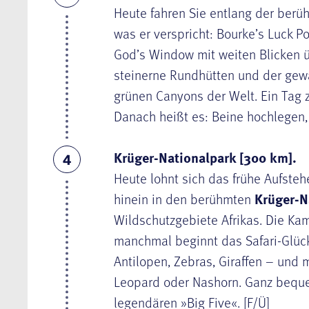
Heute fahren Sie entlang der ber
was er verspricht: Bourke’s Luck Po
God’s Window mit weiten Blicken ü
steinerne Rundhütten und der gewa
grünen Canyons der Welt. Ein Tag 
Danach heißt es: Beine hochlegen, 
Krüger-Nationalpark [300 km].
4
Heute lohnt sich das frühe Aufste
hinein in den berühmten
Krüger-N
Wildschutzgebiete Afrikas. Die Kam
manchmal beginnt das Safari-Glück
Antilopen, Zebras, Giraffen – und m
Leopard oder Nashorn. Ganz bequ
legendären »Big Five«. [F/Ü]