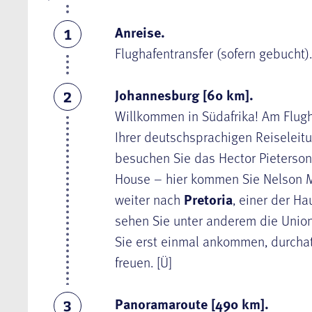
Anreise.
1
Flughafentransfer (sofern gebucht)
Johannesburg [60 km]
.
2
Willkommen in Südafrika! Am Flug
Ihrer deutschsprachigen Reiseleitu
besuchen Sie das Hector Pieters
House – hier kommen Sie Nelson M
weiter nach
Pretoria
, einer der Ha
sehen Sie unter anderem die Unio
Sie erst einmal ankommen, durch
freuen. [Ü]
Panoramaroute [490 km].
3