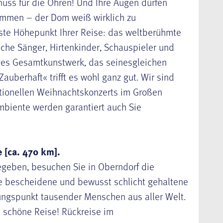
nuss für die Ohren! Und Ihre Augen dürfen
kommen – der Dom weiß wirklich zu
ste Höhepunkt Ihrer Reise: das weltberühmte
eiche Sänger, Hirtenkinder, Schauspieler und
iges Gesamtkunstwerk, das seinesgleichen
auberhaft« trifft es wohl ganz gut. Wir sind
ditionellen Weihnachtskonzerts im Großen
mbiente werden garantiert auch Sie
 [ca. 470 km].
egeben, besuchen Sie in Oberndorf die
ie bescheidene und bewusst schlicht gehaltene
hungspunkt tausender Menschen aus aller Welt.
e schöne Reise! Rückreise im