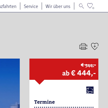
uzfahrten
Service
Wir über uns
0
€ 544,-
€ 444,-
ab
Termine