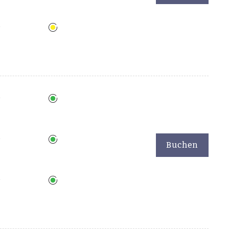
6
6
6
Buchen
6