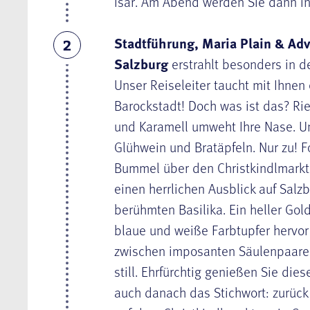
Isar. Am Abend werden Sie dann in 
Stadtführung, Maria Plain & Adv
2
Salzburg
erstrahlt besonders in de
Unser Reiseleiter taucht mit Ihnen
Barockstadt! Doch was ist das? Ri
und Karamell umweht Ihre Nase. U
Glühwein und Bratäpfeln. Nur zu! Fo
Bummel über den Christkindlmarkt
einen herrlichen Ausblick auf Sal
berühmten Basilika. Ein heller Gold
blaue und weiße Farbtupfer hervo
zwischen imposanten Säulenpaaren 
still. Ehrfürchtig genießen Sie die
auch danach das Stichwort: zurück