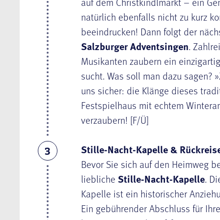
auf dem Christkindlmarkt – ein Ge
natürlich ebenfalls nicht zu kurz 
beeindrucken! Dann folgt der näch
Salzburger Adventsingen
. Zahlr
Musikanten zaubern ein einzigart
sucht. Was soll man dazu sagen? »Z
uns sicher: die Klänge dieses tra
Festspielhaus mit echtem Wintera
verzaubern! [F/Ü]
Stille-Nacht-Kapelle & Rückreise
3
Bevor Sie sich auf den Heimweg b
liebliche
Stille-Nacht-Kapelle
. D
Kapelle ist ein historischer Anzie
Ein gebührender Abschluss für Ihr