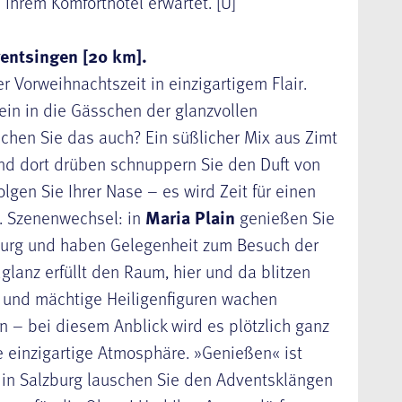
Ihrem Komforthotel erwartet. [Ü]
entsingen [20 km].
r Vorweihnachtszeit in einzigartigem Flair.
 ein in die Gässchen der glanzvollen
echen Sie das auch? Ein süßlicher Mix aus Zimt
nd dort drüben schnuppern Sie den Duft von
lgen Sie Ihrer Nase – es wird Zeit für einen
. Szenenwechsel: in
Maria Plain
genießen Sie
zburg und haben Gelegenheit zum Besuch der
glanz erfüllt den Raum, hier und da blitzen
r und mächtige Heiligenfiguren wachen
– bei diesem Anblick wird es plötzlich ganz
se einzigartige Atmosphäre. »Genießen« ist
 in Salzburg lauschen Sie den Adventsklängen