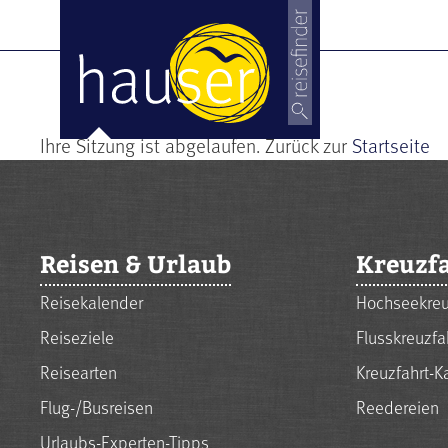
Ihre Sitzung ist abgelaufen. Zurück zur
Startseite
Reisen & Urlaub
Kreuzf
Reisekalender
Hochseekreu
Reiseziele
Flusskreuzfa
Reisearten
Kreuzfahrt-K
Flug-/Busreisen
Reedereien
Urlaubs-Experten-Tipps