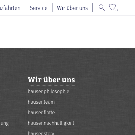
uzfahrten
Service
Wir über uns
0
Wir über uns
hauser.philosophie
hauser.team
hauser.flotte
bung
hauser.nachhaltigkeit
hauser.story