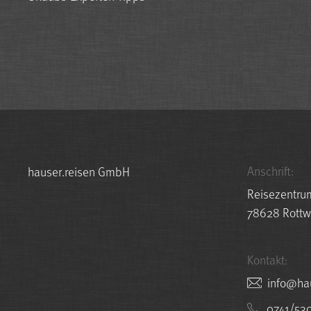
Anschrift:
hauser.reisen GmbH
Reisezentru
78628 Rottw
Kontakt:
nesier.r
0741/53