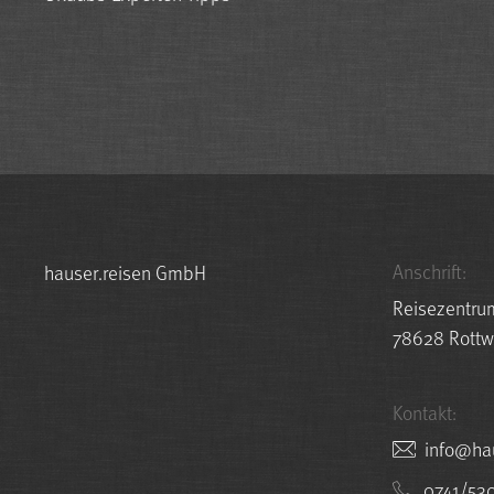
Anschrift:
hauser.reisen GmbH
Reisezentru
78628 Rottw
Kontakt:
nesier.r
0741/53