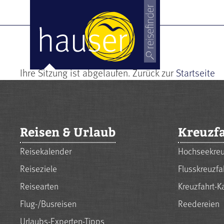
Ihre Sitzung ist abgelaufen. Zurück zur
Startseite
Reisen & Urlaub
Kreuzf
Reisekalender
Hochseekreu
Reiseziele
Flusskreuzfa
Reisearten
Kreuzfahrt-K
Flug-/Busreisen
Reedereien
Urlaubs-Experten-Tipps