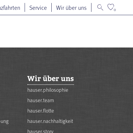
uzfahrten
Service
Wir über uns
0
Wir über uns
hauser.philosophie
hauser.team
hauser.flotte
bung
hauser.nachhaltigkeit
hauser.story