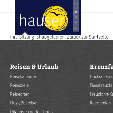
Ihre Sitzung ist abgelaufen. Zurück zur
Startseite
Reisen & Urlaub
Kreuzf
Reisekalender
Hochseekreu
Reiseziele
Flusskreuzfa
Reisearten
Kreuzfahrt-K
Flug-/Busreisen
Reedereien
Urlaubs-Experten-Tipps