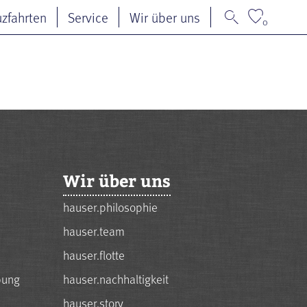
uzfahrten
Service
Wir über uns
0
Wir über uns
hauser.philosophie
hauser.team
hauser.flotte
bung
hauser.nachhaltigkeit
hauser.story