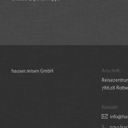
Anschrift:
hauser.reisen GmbH
Reisezentru
78628 Rottw
Kontakt:
nesier.r
0741/53