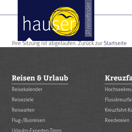
Ihre Sitzung ist abgelaufen. Zurück zur
Startseite
Reisen & Urlaub
Kreuzf
Reisekalender
Hochseekreu
Reiseziele
Flusskreuzfa
Reisearten
Kreuzfahrt-K
Flug-/Busreisen
Reedereien
Urlaubs-Experten-Tipps