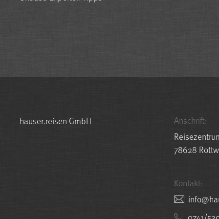
Anschrift:
hauser.reisen GmbH
Reisezentru
78628 Rottw
Kontakt:
nesier.r
0741/53