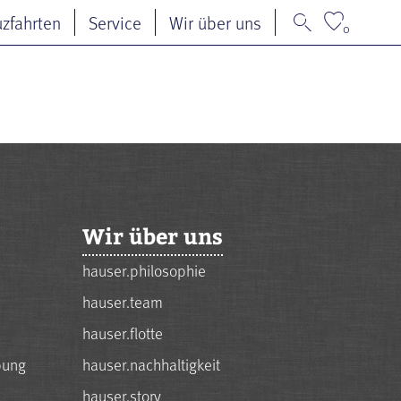
uzfahrten
Service
Wir über uns
0
Wir über uns
hauser.philosophie
hauser.team
hauser.flotte
bung
hauser.nachhaltigkeit
hauser.story