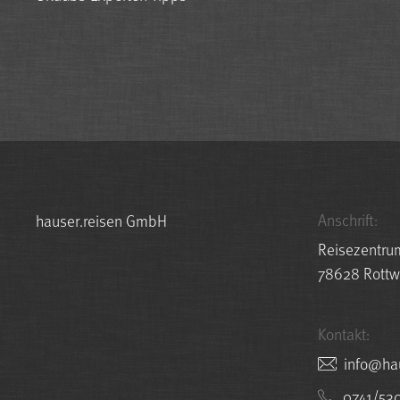
Anschrift:
hauser.reisen GmbH
Reisezentru
78628 Rottw
Kontakt:
nesier.r
0741/53