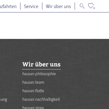
uzfahrten
Service
Wir über uns
0
Wir über uns
hauser.philosophie
hauser.team
hauser.flotte
bung
hauser.nachhaltigkeit
hauser.story