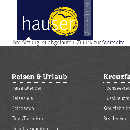
Ihre Sitzung ist abgelaufen. Zurück zur
Startseite
Reisen & Urlaub
Kreuzf
Reisekalender
Hochseekreu
Reiseziele
Flusskreuzfa
Reisearten
Kreuzfahrt-K
Flug-/Busreisen
Reedereien
Urlaubs-Experten-Tipps