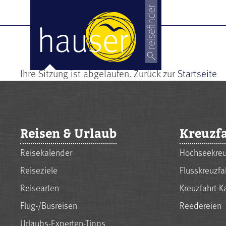
Ihre Sitzung ist abgelaufen. Zurück zur
Startseite
Reisen & Urlaub
Kreuzf
Reisekalender
Hochseekreu
Reiseziele
Flusskreuzfa
Reisearten
Kreuzfahrt-K
Flug-/Busreisen
Reedereien
Urlaubs-Experten-Tipps