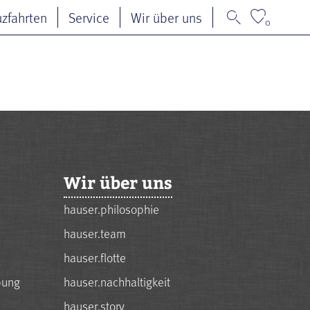
uzfahrten
Service
Wir über uns
0
Wir über uns
hauser.philosophie
hauser.team
hauser.flotte
bung
hauser.nachhaltigkeit
hauser.story