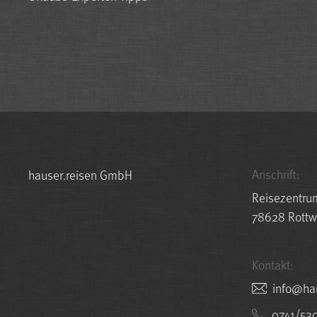
Anschrift:
hauser.reisen GmbH
Reisezentru
78628 Rottw
Kontakt:
nesier.r
0741/53