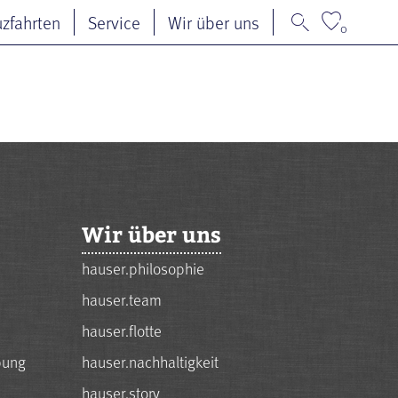
uzfahrten
Service
Wir über uns
0
Wir über uns
hauser.philosophie
hauser.team
hauser.flotte
bung
hauser.nachhaltigkeit
hauser.story