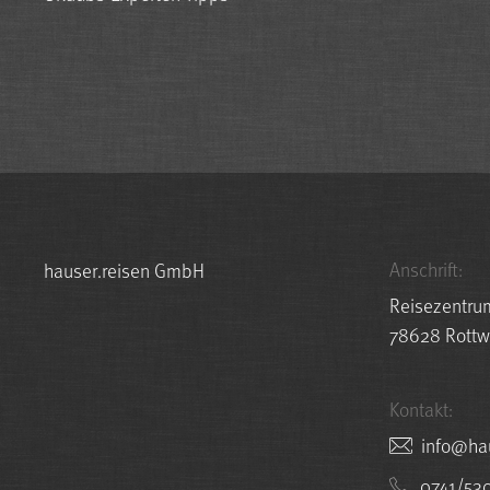
Anschrift:
hauser.reisen GmbH
Reisezentru
78628 Rottw
Kontakt:
nesier.r
0741/53