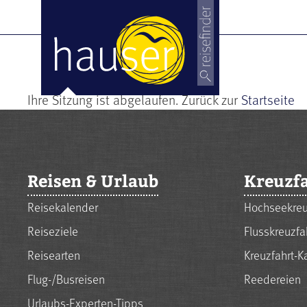
Ihre Sitzung ist abgelaufen. Zurück zur
Startseite
Reisen & Urlaub
Kreuzf
Reisekalender
Hochseekreu
Reiseziele
Flusskreuzfa
Reisearten
Kreuzfahrt-K
Flug-/Busreisen
Reedereien
Urlaubs-Experten-Tipps