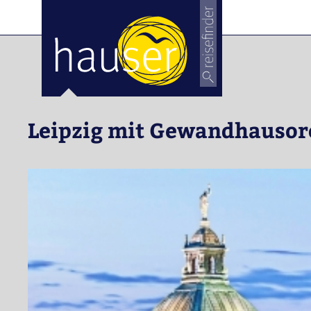
ose
m_in
m_out
Leipzig mit Gewandhausor