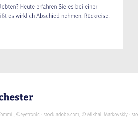
lebten? Heute erfahren Sie es bei einer
ißt es wirklich Abschied nehmen. Rückreise.
chester
© TommL, ©eyetronic - stock.adobe.com, © Mikhail Markovskiy - s