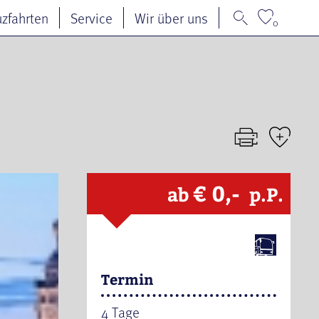
uzfahrten
Service
Wir über uns
0
€ 0,-
ab
p.P.
Termin
4 Tage