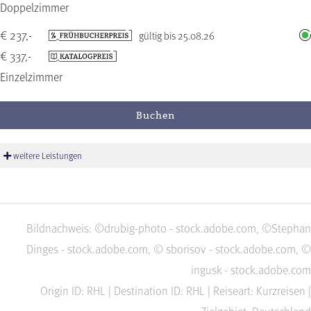
Doppelzimmer
€ 237,-
gültig bis 25.08.26
€ 337,-
Einzelzimmer
Buchen
weitere Leistungen
Bildnachweis: ©drubig-photo - stock.adobe.com, ©Stephan
Dinges - stock.adobe.com, © sborisov - stock.adobe.com, ©
ingusk - stock.adobe.com
Origin ID: RHL | Destination ID: RHL | Reiseart: Kurzreisen |