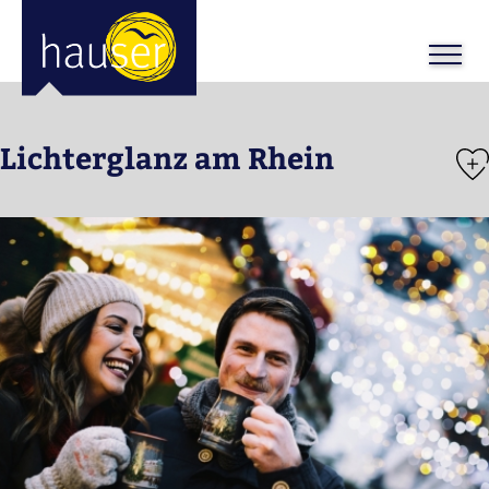
ose
m_in
m_out
Lichterglanz am Rhein