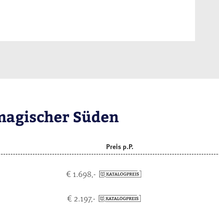
magischer Süden
Preis p.P.
€ 1.698,-
€ 2.197,-