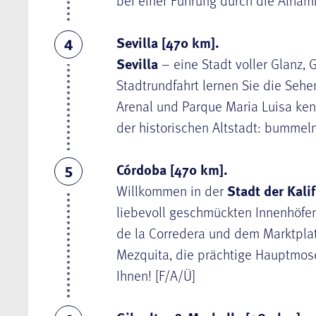
bei einer Führung durch die Alhamb
Sevilla [470 km].
4
Sevilla
– eine Stadt voller Glanz,
Stadtrundfahrt lernen Sie die Sehe
Arenal und Parque Maria Luisa ken
der historischen Altstadt: bummeln
Córdoba [470 km].
5
Willkommen in der
Stadt der Kali
liebevoll geschmückten Innenhöfen
de la Corredera und dem Marktplat
Mezquita, die prächtige Hauptmos
Ihnen! [F/A/Ü]