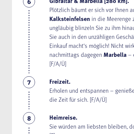
Gibraltar & Marbella [280 km].
6
Plötzlich bäumt er sich vor Ihnen a
Kalksteinfelsen
in die Meerenge z
ungläubig blinzeln Sie zu ihm hina
Sie auch in den unzähligen Geschäf
Einkauf macht‘s möglich! Nicht wir
nachmittags dagegen
Marbella
– 
[F/A/Ü]
Freizeit.
7
Erholen und entspannen – genieße
die Zeit für sich. [F/A/Ü]
Heimreise.
8
Sie würden am liebsten bleiben, doc