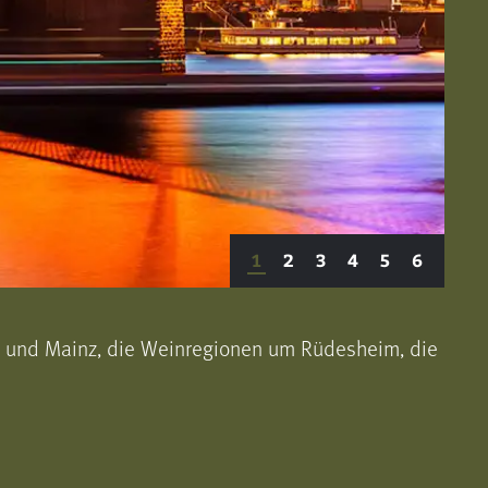
1
2
3
4
5
6
öln und Mainz, die Weinregionen um Rüdesheim, die