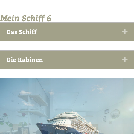
Mein Schiff 6
Das Schiff
Ex
Die Kabinen
Ex