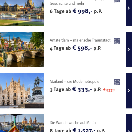
Geschichte und mehr
€ 998,-
6 Tage ab
p.P.
Amsterdam – malerische Traumstadt
€ 598,-
4 Tage ab
p.P.
Mailand – die Modemetropole
€ 333,-
3 Tage ab
p.P.
€ 433,-
Die Wanderwoche auf Malta
€ 1.527,-
8 Tage ab
p.P.