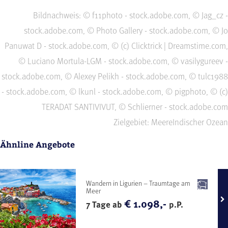
Bildnachweis: © f11photo - stock.adobe.com, © Jag_cz -
stock.adobe.com, © Photo Gallery - stock.adobe.com, © Jo
Panuwat D - stock.adobe.com, © (c) Clicktrick | Dreamstime.com,
© Luciano Mortula-LGM - stock.adobe.com, © vasilygureev -
stock.adobe.com, © Alexey Pelikh - stock.adobe.com, © tulc1988
- stock.adobe.com, © lkunl - stock.adobe.com, © pigphoto, © (c)
TERADAT SANTIVIVUT, © Schlierner - stock.adobe.com
Zielgebiet: Meere
Indischer Ozean
Ähnline Angebote
Wandern in Ligurien – Traumtage am
Meer
€ 1.098,-
7 Tage ab
p.P.