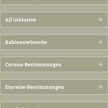
All inklusive
Ex
Kabinenwünsche
Ex
Corona-Bestimmungen
Ex
Einreise-Bestimmungen
Ex