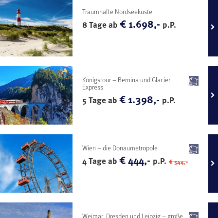
Traumhafte Nordseeküste
€ 1.698,-
8 Tage ab
p.P.
Königstour – Bernina und Glacier
Express
€ 1.398,-
5 Tage ab
p.P.
Wien – die Donaumetropole
€ 444,-
4 Tage ab
p.P.
€ 544,-
Weimar, Dresden und Leipzig – große