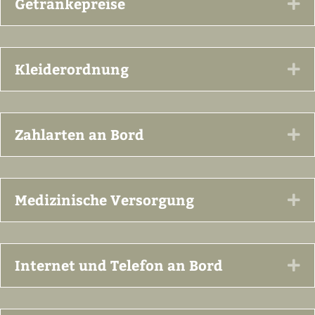
Getränkepreise
Ex
Kleiderordnung
Ex
Zahlarten an Bord
Ex
Medizinische Versorgung
Ex
Internet und Telefon an Bord
Ex