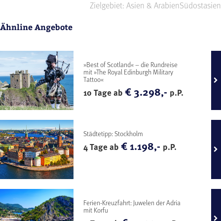
Zielgebiet: Asien & Arabien
Südostasien
Ähnline Angebote
»Best of Scotland« – die Rundreise
mit »The Royal Edinburgh Military
Tattoo«
€ 3.298,-
10 Tage ab
p.P.
Städtetipp: Stockholm
€ 1.198,-
4 Tage ab
p.P.
Ferien-Kreuzfahrt: Juwelen der Adria
mit Korfu