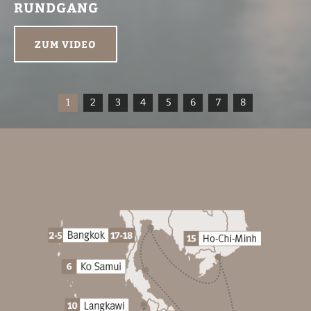
RUNDGANG
ZUM VIDEO
1
2
3
4
5
6
7
8