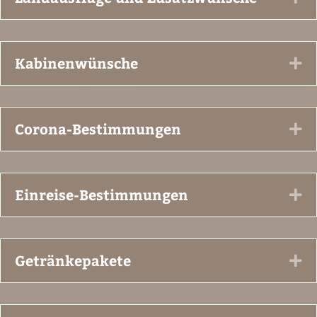
Kabinenwünsche
Ex
Corona-Bestimmungen
Ex
Einreise-Bestimmungen
Ex
Getränkepakete
Ex