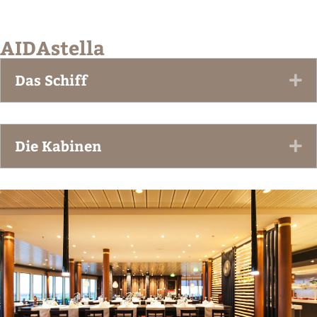
AIDAstella
Das Schiff
Ex
Die Kabinen
Ex