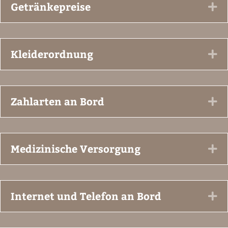
Getränkepreise
Ex
Kleiderordnung
Ex
Zahlarten an Bord
Ex
Medizinische Versorgung
Ex
Internet und Telefon an Bord
Ex