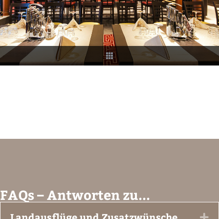
FAQs – Antworten zu...
Landausflüge und Zusatzwünsche
Ex