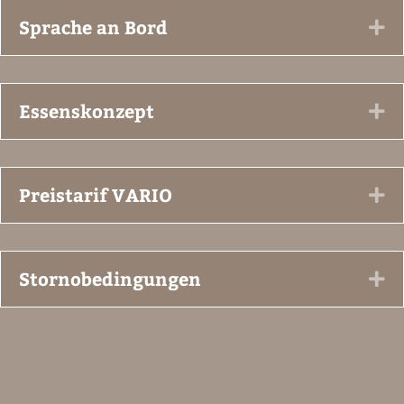
Sprache an Bord
Ex
Essenskonzept
Ex
Preistarif VARIO
Ex
Stornobedingungen
Ex