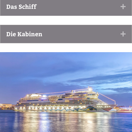
Das Schiff
Ex
Die Kabinen
Ex