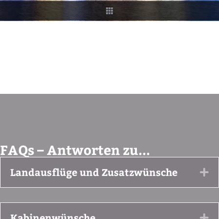
FAQs – Antworten zu...
Landausflüge und Zusatzwünsche
Ex
Kabinenwünsche
Ex