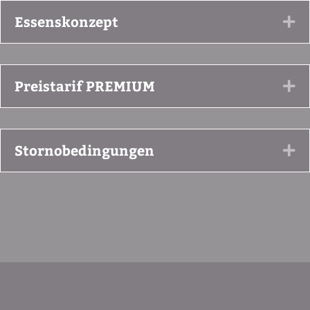
Essenskonzept
Ex
Preistarif PREMIUM
Ex
Stornobedingungen
Ex