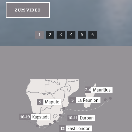
ZUM VIDEO
1
2
3
4
5
6