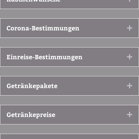
Corona-Bestimmungen
Ex
Einreise-Bestimmungen
Ex
Getränkepakete
Ex
Getränkepreise
Ex