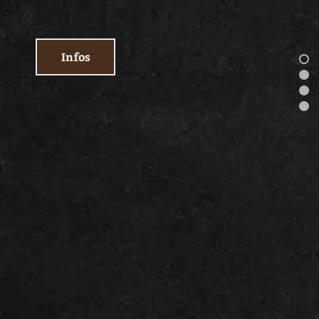
Infos