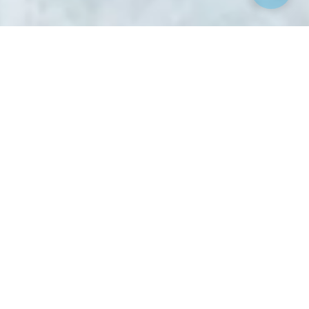
Reisen & Urlaub
Reisekalender
Reiseziele
Reisearten
Flug-/Busreisen
Urlaubs-Experten-Tipps
Kreuzfahrten
Hochseekreuzfahrten
Flusskreuzfahrten
Kreuzfahrt-Kalender