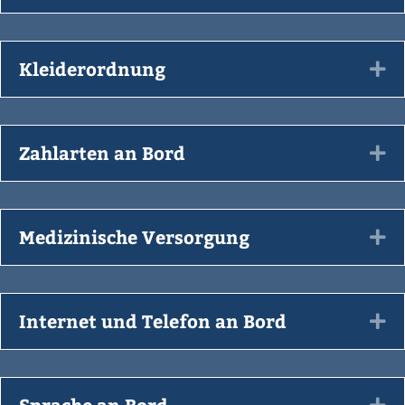
Kleiderordnung
Ex
Zahlarten an Bord
Ex
Medizinische Versorgung
Ex
Internet und Telefon an Bord
Ex
Sprache an Bord
Ex