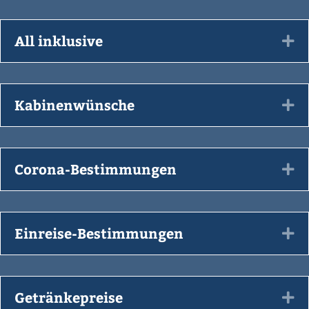
All inklusive
Ex
Kabinenwünsche
Ex
Corona-Bestimmungen
Ex
Einreise-Bestimmungen
Ex
Getränkepreise
Ex