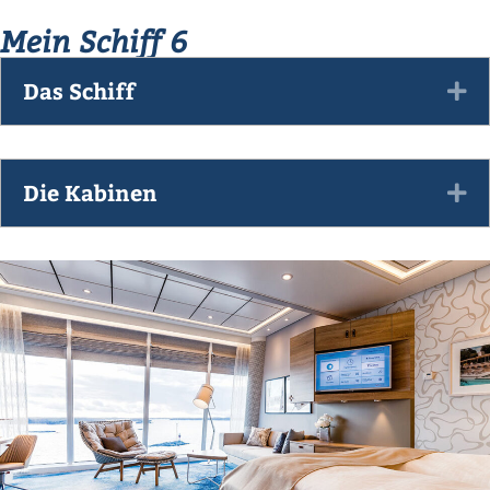
Mein Schiff 6
Das Schiff
Ex
Die Kabinen
Ex