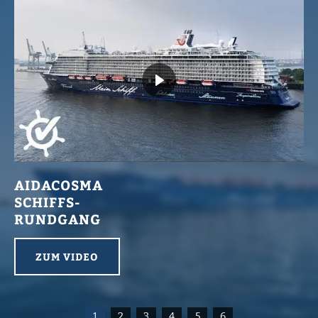
AIDACOSMA
SCHIFFS-
RUNDGANG
ZUM VIDEO
1
2
3
4
5
6