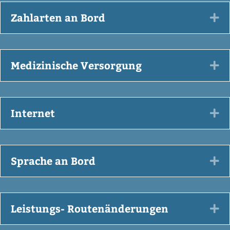
Zahlarten an Bord
Ex
Medizinische Versorgung
Ex
Internet
Ex
Sprache an Bord
Ex
Leistungs- Routenänderungen
Ex