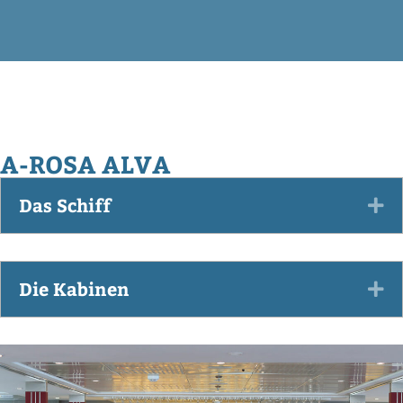
A-ROSA ALVA
Das Schiff
Ex
Die Kabinen
Ex