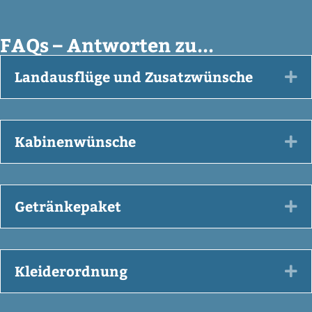
FAQs – Antworten zu...
Landausflüge und Zusatzwünsche
Ex
Kabinenwünsche
Ex
Getränkepaket
Ex
Kleiderordnung
Ex