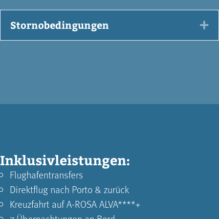
Stornobedingungen
Ex
Inklusivleistungen:
Flughafentransfers
Direktflug nach Porto & zurück
Kreuzfahrt auf A-ROSA ALVA****+
7 Übernachtungen an Bord