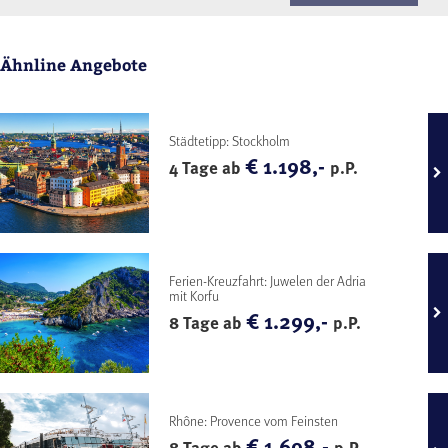
Ähnline Angebote
Städtetipp: Stockholm
€ 1.198,-
4 Tage ab
p.P.
Ferien-Kreuzfahrt: Juwelen der Adria
mit Korfu
€ 1.299,-
8 Tage ab
p.P.
Rhône: Provence vom Feinsten
€ 1.698,-
8 Tage ab
p.P.