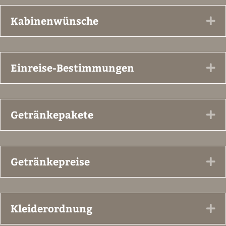
Kabinenwünsche
Ex
Einreise-Bestimmungen
Ex
Getränkepakete
Ex
Getränkepreise
Ex
Kleiderordnung
Ex