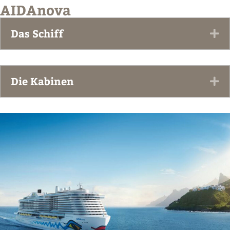
AIDAnova
Das Schiff
Ex
Die Kabinen
Ex