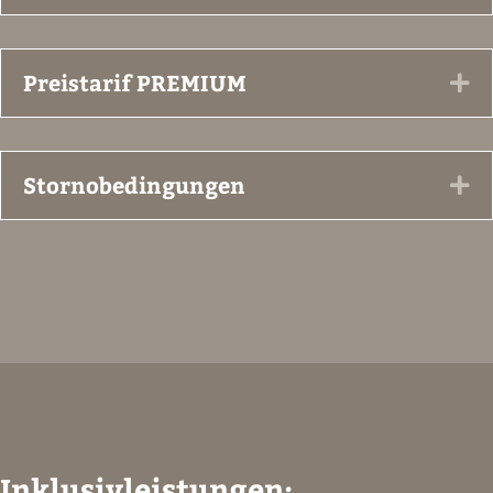
Preistarif PREMIUM
Ex
Stornobedingungen
Ex
Inklusivleistungen: