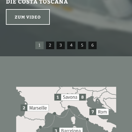
DIE COSTA TOSCANA
ZUM VIDEO
1
2
3
4
5
6