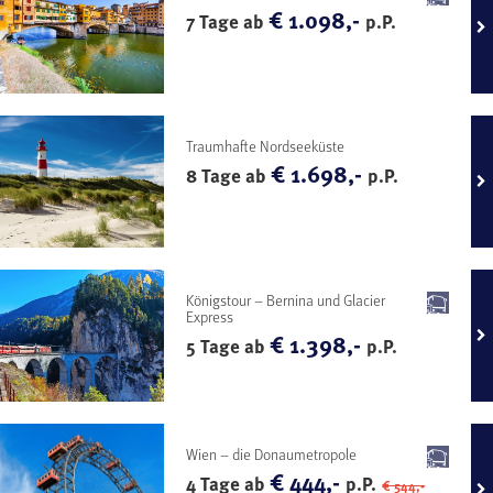
€ 1.098,-
7 Tage ab
p.P.
Traumhafte Nordseeküste
€ 1.698,-
8 Tage ab
p.P.
Königstour – Bernina und Glacier
Express
€ 1.398,-
5 Tage ab
p.P.
Wien – die Donaumetropole
€ 444,-
4 Tage ab
p.P.
€ 544,-