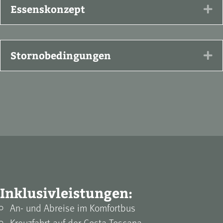
Essenskonzept
Ex
Stornobedingungen
Ex
Inklusivleistungen:
An- und Abreise im Komfortbus
Kreuzfahrt auf der Costa Toscana