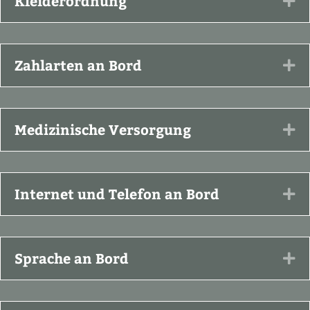
Kleiderordnung
Ex
Zahlarten an Bord
Ex
Medizinische Versorgung
Ex
Internet und Telefon an Bord
Ex
Sprache an Bord
Ex