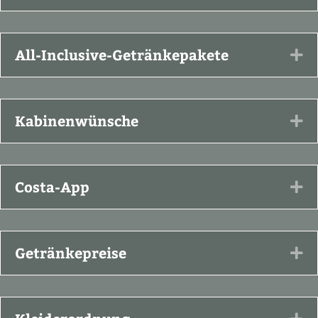
All-Inclusive-Getränkepakete
Ex
Kabinenwünsche
Ex
Costa-App
Ex
Getränkepreise
Ex