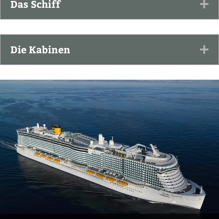
Das Schiff
Ex
Die Kabinen
Ex