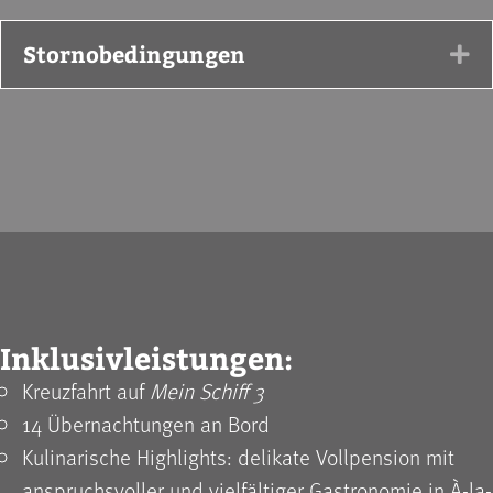
Stornobedingungen
Ex
Inklusivleistungen:
Kreuzfahrt auf
Mein Schiff 3
14 Übernachtungen an Bord
Kulinarische Highlights: delikate Vollpension mit
anspruchsvoller und vielfältiger Gastronomie in À-la-