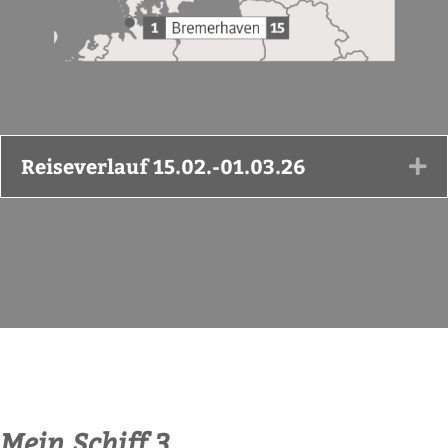
Reiseverlauf 15.02.-01.03.26
Ex
Mein Schiff 3