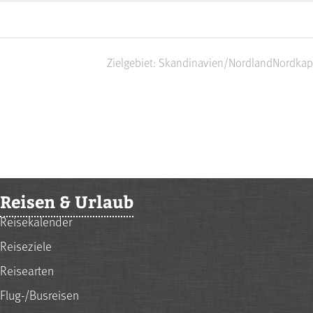
Zielgebiet: Skandinavien/Nordland
Nordkap
Reisen & Urlaub
Reisekalender
Reiseziele
Reisearten
Flug-/Busreisen