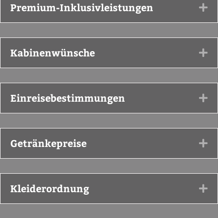
Premium-Inklusivleistungen
Ex
Kabinenwünsche
Ex
Einreisebestimmungen
Ex
Getränkepreise
Ex
Kleiderordnung
Ex