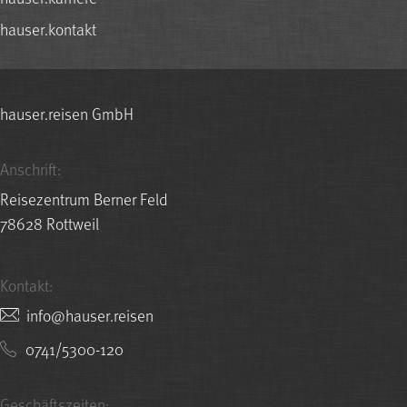
hauser.kontakt
hauser.reisen GmbH
Anschrift:
Reisezentrum Berner Feld
78628 Rottweil
Kontakt:
nesier.resuah@ofni
0741/5300-120
Geschäftszeiten: