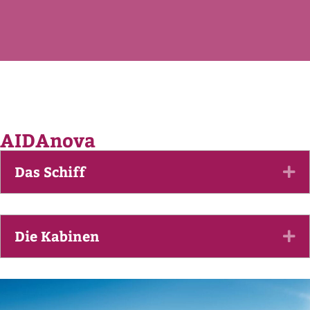
AIDAnova
Das Schiff
Ex
Die Kabinen
Ex