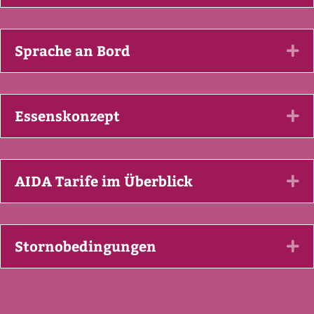
Sprache an Bord
Ex
Essenskonzept
Ex
AIDA Tarife im Überblick
Ex
Stornobedingungen
Ex