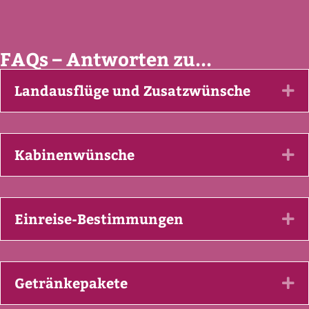
FAQs – Antworten zu...
Landausflüge und Zusatzwünsche
Ex
Kabinenwünsche
Ex
Einreise-Bestimmungen
Ex
Getränkepakete
Ex