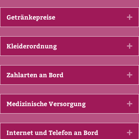
Getränkepreise
Ex
Kleiderordnung
Ex
Zahlarten an Bord
Ex
Medizinische Versorgung
Ex
Internet und Telefon an Bord
Ex