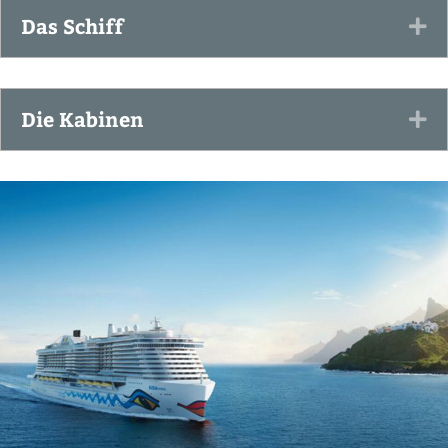
Das Schiff
Ex
Die Kabinen
Ex