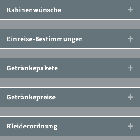
Kabinenwünsche
Ex
Einreise-Bestimmungen
Ex
Getränkepakete
Ex
Getränkepreise
Ex
Kleiderordnung
Ex