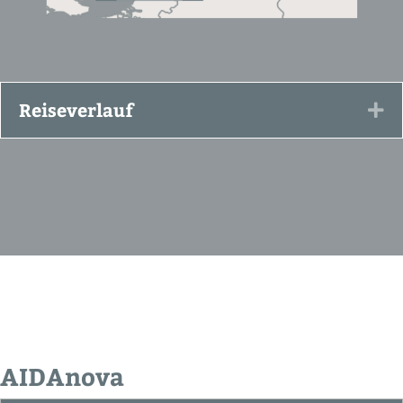
Reiseverlauf
Ex
AIDAnova