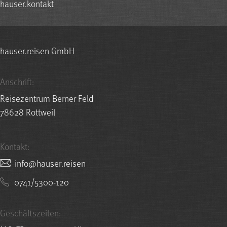
hauser.kontakt
hauser.reisen GmbH
Anschrift:
Reisezentrum Berner Feld
78628 Rottweil
Kontakt:
nesier.resuah@ofni
0741/5300-120
Geschäftszeiten: