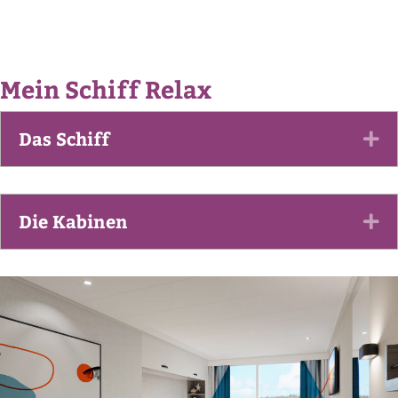
Mein Schiff Relax
Das Schiff
Ex
Die Kabinen
Ex