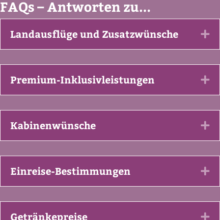
FAQs – Antworten zu...
Landausflüge und Zusatzwünsche
Ex
Premium-Inklusivleistungen
Ex
Kabinenwünsche
Ex
Einreise-Bestimmungen
Ex
Getränkepreise
Ex