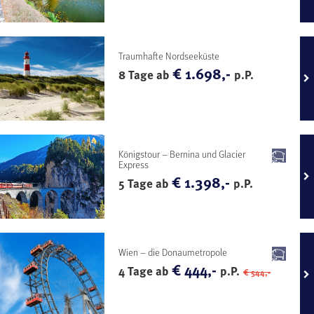
Traumhafte Nordseeküste
€ 1.698,-
8 Tage ab
p.P.
Königstour – Bernina und Glacier
Express
€ 1.398,-
5 Tage ab
p.P.
Wien – die Donaumetropole
€ 444,-
4 Tage ab
p.P.
€ 544,-