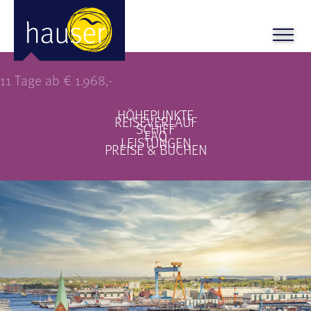
Zeitlose Ostsee
11 Tage ab € 1.968,-
HÖHEPUNKTE
REISEVERLAUF
SCHIFF
FAQ
LEISTUNGEN
PREISE & BUCHEN