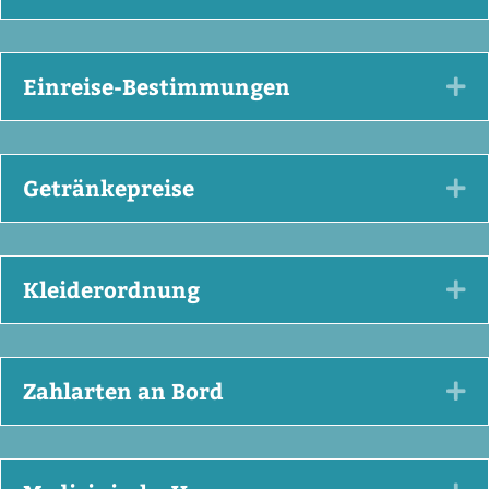
Einreise-Bestimmungen
Ex
Getränkepreise
Ex
Kleiderordnung
Ex
Zahlarten an Bord
Ex