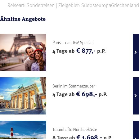
Reiseart: Sonderreisen | Zielgebiet: Südosteuropa
Griechenland
Ähnline Angebote
Paris – das TGV-Special
€ 877,-
4 Tage ab
p.P.
Berlin im Sommerzauber
€ 698,-
4 Tage ab
p.P.
Traumhafte Nordseeküste
€ 1.698,-
8 Tage ab
p.P.