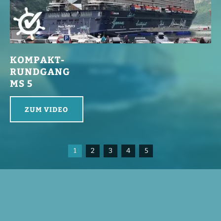
KOMPAKT-
RUNDGANG
MS 5
ZUM VIDEO
1
2
3
4
5