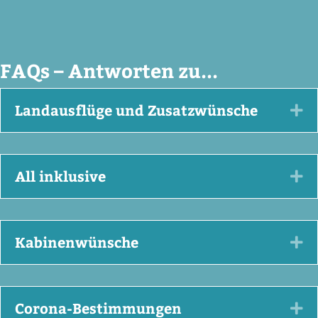
FAQs – Antworten zu...
Landausflüge und Zusatzwünsche
Ex
All inklusive
Ex
Kabinenwünsche
Ex
Corona-Bestimmungen
Ex