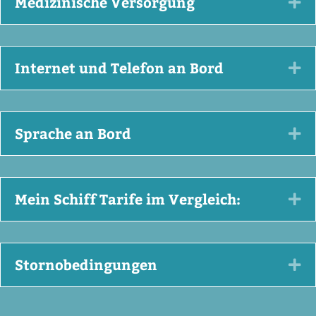
Medizinische Versorgung
Ex
Internet und Telefon an Bord
Ex
Sprache an Bord
Ex
Mein Schiff Tarife im Vergleich:
Ex
Stornobedingungen
Ex