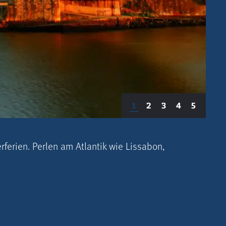
1
2
3
4
5
ferien. Perlen am Atlantik wie Lissabon,