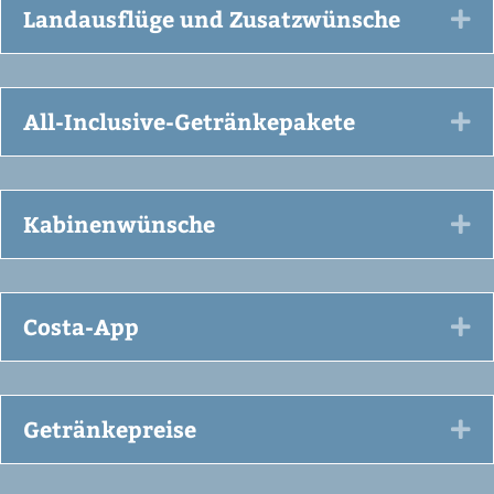
Landausflüge und Zusatzwünsche
Ex
All-Inclusive-Getränkepakete
Ex
Kabinenwünsche
Ex
Costa-App
Ex
Getränkepreise
Ex