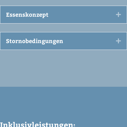
Essenskonzept
Ex
Stornobedingungen
Ex
Inklusivleistungen: