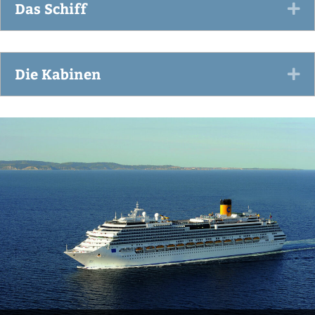
Das Schiff
Ex
Die Kabinen
Ex