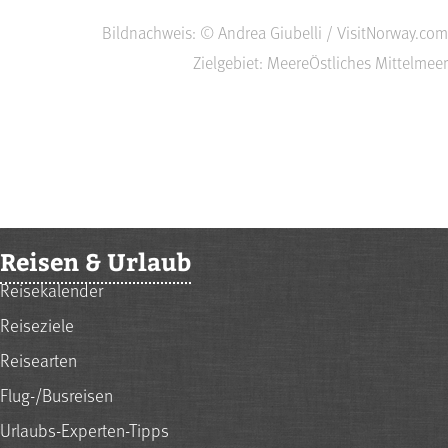
Bildnachweis: © Andrea Giubelli / VisitNorway.com
Zielgebiet: Meere
Östliches Mittelmeer
Reisen & Urlaub
Reisekalender
Reiseziele
Reisearten
Flug-/Busreisen
Urlaubs-Experten-Tipps