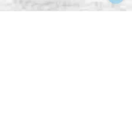
Reisen & Urlaub
Reisekalender
Reiseziele
Reisearten
Flug-/Busreisen
Urlaubs-Experten-Tipps
Kreuzfahrten
Hochseekreuzfahrten
Flusskreuzfahrten
Kreuzfahrt-Kalender