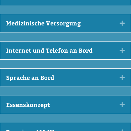
Medizinische Versorgung
Ex
Internet und Telefon an Bord
Ex
Sprache an Bord
Ex
Essenskonzept
Ex