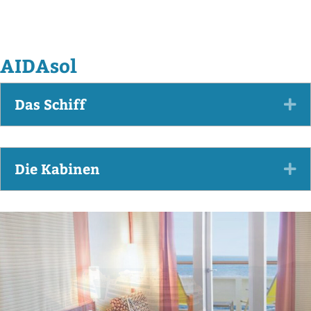
AIDAsol
Das Schiff
Ex
Die Kabinen
Ex