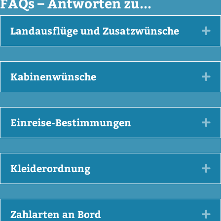
FAQs – Antworten zu...
Landausflüge und Zusatzwünsche
Ex
Kabinenwünsche
Ex
Einreise-Bestimmungen
Ex
Kleiderordnung
Ex
Zahlarten an Bord
Ex