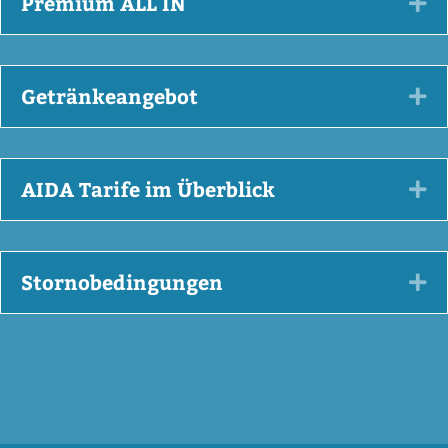
Premium ALL IN
Ex
Getränkeangebot
Ex
AIDA Tarife im Überblick
Ex
Stornobedingungen
Ex