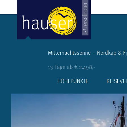
Mitternachtssonne – Nordkap & F
13 Tage ab € 2.498,-
HÖHEPUNKTE
REISEVE