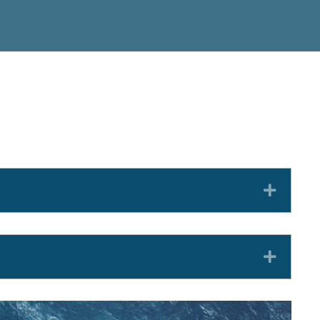
Expan
Expan