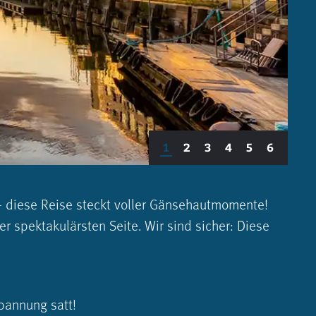
1
2
3
4
5
6
– diese Reise steckt voller Gänsehautmomente!
spekta­kulärsten Seite. Wir sind sicher: Diese
pannung satt!