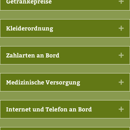
Getränkepreise
Ex
Kleiderordnung
Ex
Zahlarten an Bord
Ex
Medizinische Versorgung
Ex
Internet und Telefon an Bord
Ex