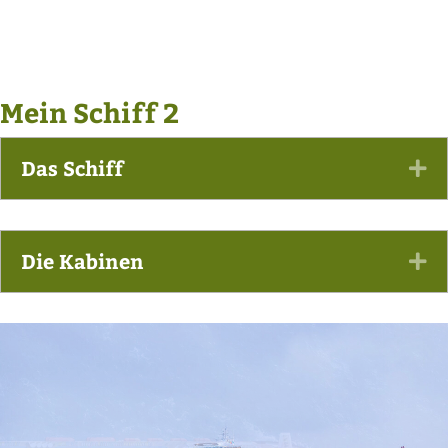
Mein Schiff 2
Das Schiff
Ex
Die Kabinen
Ex