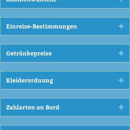
Einreise-Bestimmungen
Ex
Getränkepreise
Ex
Kleiderordnung
Ex
Zahlarten an Bord
Ex