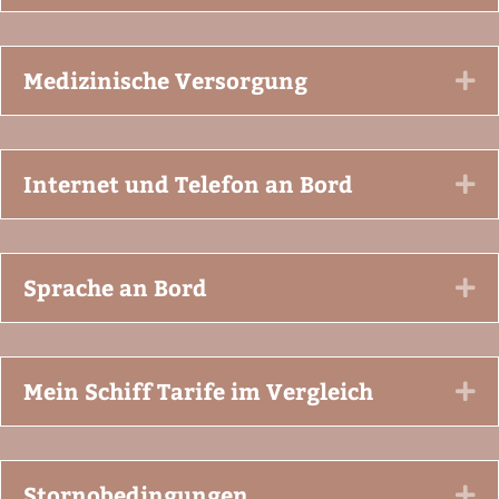
Medizinische Versorgung
Ex
Internet und Telefon an Bord
Ex
Sprache an Bord
Ex
Mein Schiff Tarife im Vergleich
Ex
Stornobedingungen
Ex