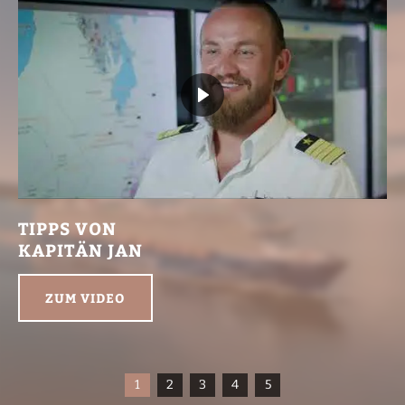
TIPPS VON
KAPITÄN JAN
ZUM VIDEO
1
2
3
4
5