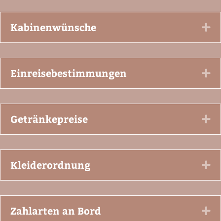
Kabinenwünsche
Ex
Einreisebestimmungen
Ex
Getränkepreise
Ex
Kleiderordnung
Ex
Zahlarten an Bord
Ex