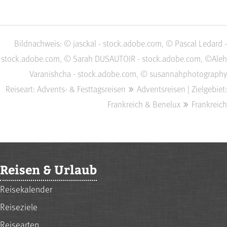
Bildnachweis: © jasckal - stock.adobe.com, © Pascal Ledard -
stock.adobe.com, © Sarah DUSAUTOIR - stock.adobe.com, ©Aleh
Varanishcha - stock.adobe.com, © susannahphotography
Reiseart: Advents- & Festtagsreisen
Adventsreisen | Zielgebiet:
Frankreich & Benelux
Frankreich
Reisen & Urlaub
Reisekalender
Reiseziele
Reisearten