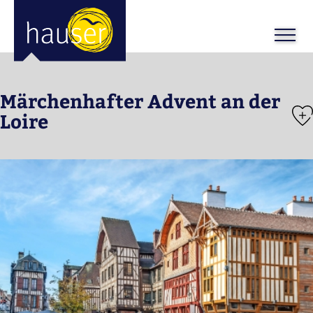
ose
m_in
m_out
Märchenhafter Advent an der
Loire