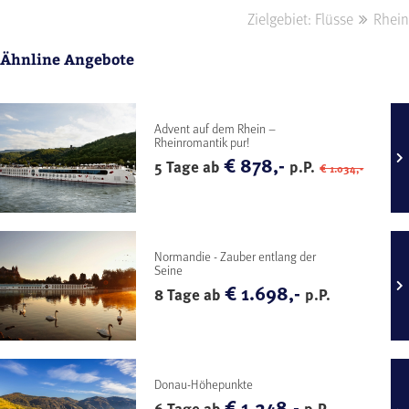
Zielgebiet: Flüsse
Rhein
Ähnline Angebote
Advent auf dem Rhein –
Rheinromantik pur!
€ 878,-
5 Tage ab
p.P.
€ 1.034,-
Normandie - Zauber entlang der
Seine
€ 1.698,-
8 Tage ab
p.P.
Donau-Höhepunkte
€ 1.248,-
6 Tage ab
p.P.