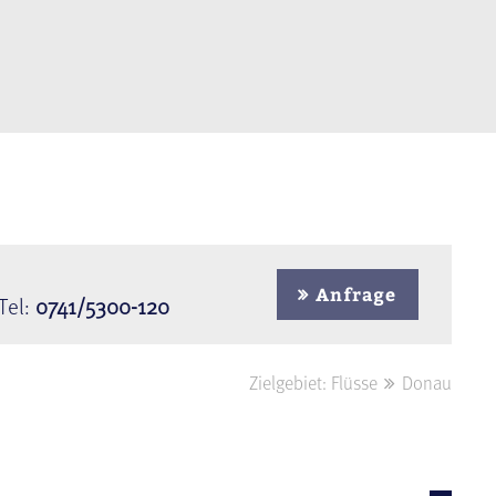
Anfrage
Tel:
0741/5300-120
Zielgebiet: Flüsse
Donau