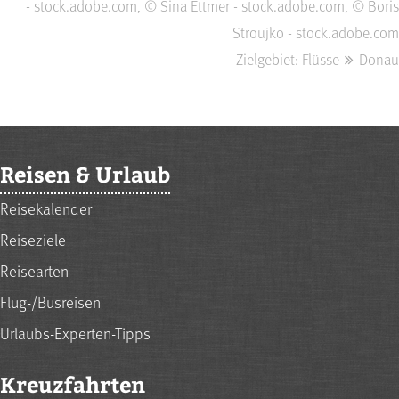
- stock.adobe.com, © Sina Ettmer - stock.adobe.com, © Boris
Stroujko - stock.adobe.com
Zielgebiet: Flüsse
Donau
Reisen & Urlaub
Reisekalender
Reiseziele
Reisearten
Flug-/Busreisen
Urlaubs-Experten-Tipps
Kreuzfahrten