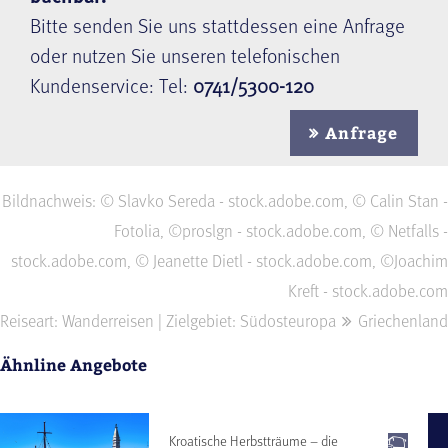
Bitte senden Sie uns stattdessen eine Anfrage
oder nutzen Sie unseren telefonischen
Kundenservice: Tel:
0741/5300-120
Anfrage
Bildnachweis: © Slavko Sereda - stock.adobe.com, © Calin Stan -
Fotolia, ©proslgn - stock.adobe.com, © Netfalls -
stock.adobe.com, © Jeanette Dietl - stock.adobe.com, ©Joachim
Kreft - stock.adobe.com
Reiseart: Wanderreisen | Zielgebiet: Südosteuropa
Griechenland
Ähnline Angebote
Kroatische Herbstträume – die