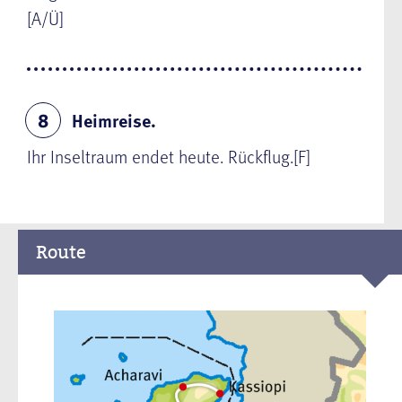
[A/Ü]
Heimreise.
8
Ihr Inseltraum endet heute. Rückflug.[F]
Route