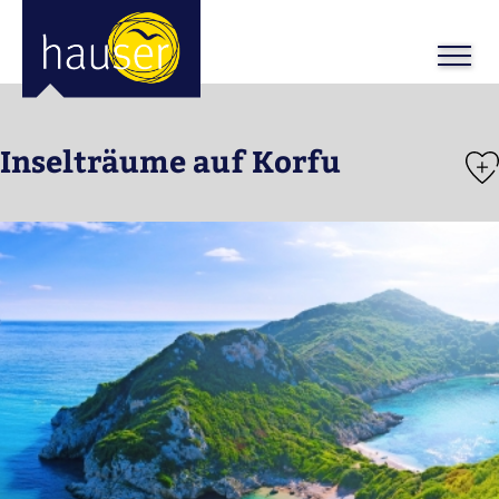
ose
m_in
m_out
Inselträume auf Korfu